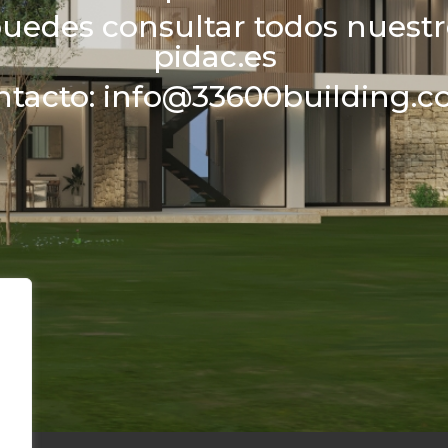
puedes consultar todos nuest
pidac.es
ntacto: info@33600building.